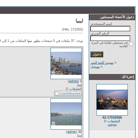
دخول الأعضاء المسجلين
ليبيا
إسم المستخدم:
(Hits: 171002)
الرقم السري:
يوجد: 37 ملفات في 5 صفحات يظهر منها الملفات من 1 إلى 9.
قم بتسجيلي تلقائيا في المرة
القادمة
»
نسيت كلمة السر
»
تسجيل
إخترنا لك
)
admin
(
1
ليبيا
التعليقات: 0
42-17016566
التعليقات: 0
admin
)
admin
(
12
ليبيا