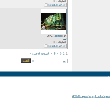
التعليقات: 0
(
admin
)
14 JPG
ليبيا
التعليقات: 0
1
2
3
4
5
»
الصفحة الاخيرة »
عضو تحالف البوابه
تصميم dmada