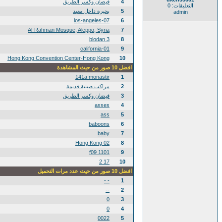
4
فيضان وكسر الطريق
التعليقات: 0
5
بحيرة داخل معبد
admin
los-angeles-07
6
Al-Rahman Mosque, Aleppo, Syria
7
blodan 3
8
california-01
9
Hong Kong Convention Center-Hong Kong
10
افضل 10 صور من حيث المشاهدة
141a monastir
1
2
مراكب صينية قديمة
3
فيضان وكسر الطريق
asses
4
ass
5
baboons
6
baby
7
02 Hong Kong
8
1101 f09
9
17 2
10
افضل 10 صور من حيث عدد مرات التحميل
- -
1
--
2
0
3
0
4
0022
5