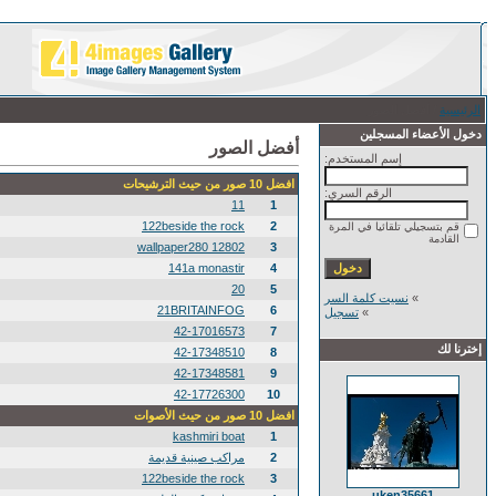
الرئيسية
/ أفضل الصور
دخول الأعضاء المسجلين
أفضل الصور
إسم المستخدم:
افضل 10 صور من حيث الترشيحات
الرقم السري:
11
1
122beside the rock
2
قم بتسجيلي تلقائيا في المرة
القادمة
12802 wallpaper280
3
141a monastir
4
20
5
»
نسيت كلمة السر
21BRITAINFOG
6
»
تسجيل
42-17016573
7
إخترنا لك
42-17348510
8
42-17348581
9
42-17726300
10
افضل 10 صور من حيث الأصوات
kashmiri boat
1
2
مراكب صينية قديمة
122beside the rock
3
uken35661