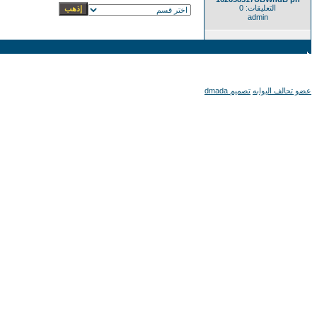
التعليقات: 0
admin
عضو تحالف البوابه
تصميم dmada