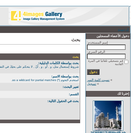
الرئيسية
/ بحث
دخول الأعضاء المسجلين
بحث
إسم المستخدم:
الرقم السري:
بحث
قم بتسجيلي تلقائيا في المرة
بحث بواسطة الكلمات الدليلية:
القادمة
شروط إستعمال مثل، و , أَو , و , أَنْ , لا يتحكم على بحثِكَ في التفصيل الأكثر. استخدم الن
بحث بواسطة الاسم:
»
نسيت كلمة السر
استخدم النجوم (*) as a wildcard for partial matches.
»
تسجيل
تعبير البحث:
إخترنا لك
القسم:
بحث في الحقول التالية:
162658517UBWndB ph