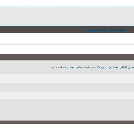
أفضل الصور
الصور الجديدة
جوم (*) as a wildcard for partial matches.