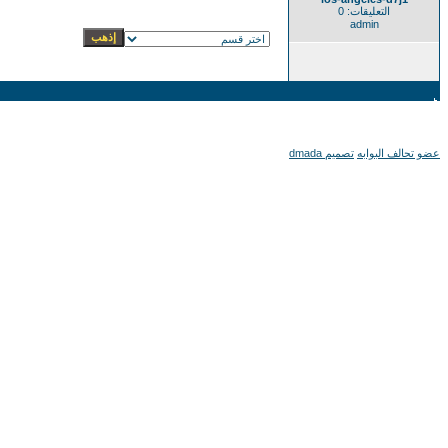
التعليقات: 0
admin
عضو تحالف البوابه
تصميم dmada