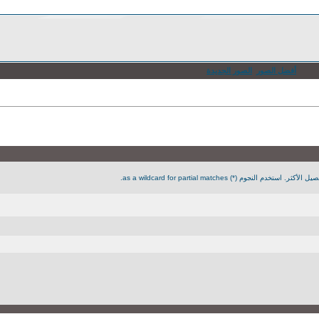
أفضل الصور
الصور الجديدة
جوم (*) as a wildcard for partial matches.