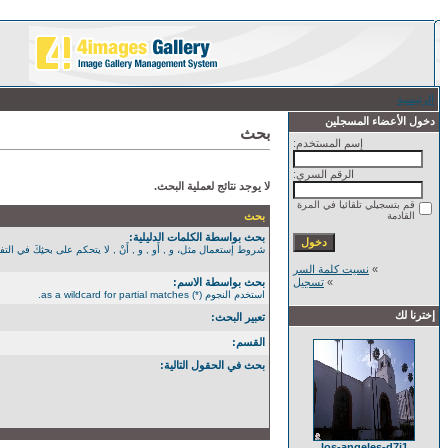
الرئيسية
/ بحث
دخول الأعضاء المسجلين
بحث
إسم المستخدم:
الرقم السري:
لا يوجد نتائج لعملية البحث.
قم بتسجيلي تلقائيا في المرة
القادمة
بحث
بحث بواسطة الكلمات الدليلية:
شروط إستعمال مثل، و , أَو , و , أَنْ , لا يتحكم على بحثِكَ في التفصيل الأكثر. استخدم الن
»
نسيت كلمة السر
»
تسجيل
بحث بواسطة الاسم:
استخدم النجوم (*) as a wildcard for partial matches.
إخترنا لك
تعبير البحث:
القسم:
بحث في الحقول التالية:
los-angeles-d7j1