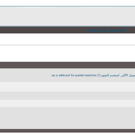
أفضل الصور
الصور الجديدة
جوم (*) as a wildcard for partial matches.