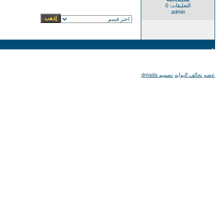
التعليقات: 0
admin
عضو تحالف البوابه
تصميم dmada