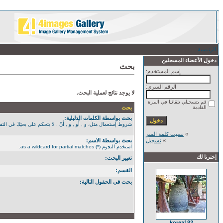
الرئيسية
/ بحث
دخول الأعضاء المسجلين
بحث
إسم المستخدم:
الرقم السري:
لا يوجد نتائج لعملية البحث.
قم بتسجيلي تلقائيا في المرة
القادمة
بحث
بحث بواسطة الكلمات الدليلية:
شروط إستعمال مثل، و , أَو , و , أَنْ , لا يتحكم على بحثِكَ في التفصيل الأكثر. استخدم الن
»
نسيت كلمة السر
»
تسجيل
بحث بواسطة الاسم:
استخدم النجوم (*) as a wildcard for partial matches.
إخترنا لك
تعبير البحث:
القسم:
بحث في الحقول التالية:
korea182