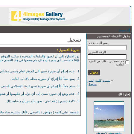
الرئيسية
/ تسجيل
دخول الأعضاء المسجلين
تسجيل
إسم المستخدم:
شروط التسجيل:
الرقم السري:
نود الإشارة إلى أن الصور والملفات الموجودة بمكتبة الموقع , 
فإننا لانحاسب أي صورة أو ملف يتم وضعها في هذا القسم لان
قم بتسجيلي تلقائيا في المرة
القادمة
1 . عدم إدراج أي صورة تسئ إلى الذوق العام وتمس مشاعر العامة بأي حال من الآحوال .
2 . يمنع منعاً باتاً إدراج أي صورة مخله بالآداب العامة .
»
نسيت كلمة السر
»
تسجيل
3 . يمنع منعاً باتاً إدراج أي صورة تسئ لديننا الإسلامي الحنيف .
4 . عدم وضع إي صورة تسئ إلى أي دولة أو حكومتها أو شعوبها .
إخترنا لك
5 . كلمة ( صورة ) قد تعني : صوت أو نص أو ماشابه ذلك .
بالضغط على كلمة ( موافق ) بالأسفل , فأنك ستلتزم بماء جا
shate2-appamia