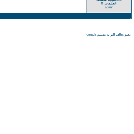
التعليقات: 0
admin
عضو تحالف البوابه
تصميم dmada