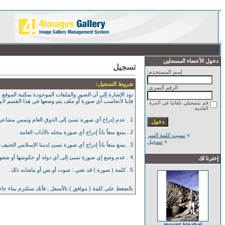
الرئيسية
/ تسجيل
دخول الأعضاء المسجلين
تسجيل
إسم المستخدم:
شروط التسجيل:
الرقم السري:
نود الإشارة إلى أن الصور والملفات الموجودة بمكتبة الموقع , 
فإننا لانحاسب أي صورة أو ملف يتم وضعها في هذا القسم لان
قم بتسجيلي تلقائيا في المرة
القادمة
1 . عدم إدراج أي صورة تسئ إلى الذوق العام وتمس مشاعر العامة بأي حال من الآحوال .
2 . يمنع منعاً باتاً إدراج أي صورة مخله بالآداب العامة .
»
نسيت كلمة السر
»
تسجيل
3 . يمنع منعاً باتاً إدراج أي صورة تسئ لديننا الإسلامي الحنيف .
4 . عدم وضع إي صورة تسئ إلى أي دولة أو حكومتها أو شعوبها .
إخترنا لك
5 . كلمة ( صورة ) قد تعني : صوت أو نص أو ماشابه ذلك .
بالضغط على كلمة ( موافق ) بالأسفل , فأنك ستلتزم بماء جا
mount kinabal