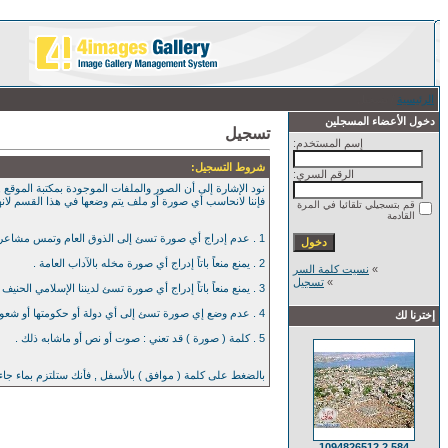
الرئيسية
/ تسجيل
دخول الأعضاء المسجلين
تسجيل
إسم المستخدم:
شروط التسجيل:
الرقم السري:
نود الإشارة إلى أن الصور والملفات الموجودة بمكتبة الموقع , 
فإننا لانحاسب أي صورة أو ملف يتم وضعها في هذا القسم لان
قم بتسجيلي تلقائيا في المرة
القادمة
1 . عدم إدراج أي صورة تسئ إلى الذوق العام وتمس مشاعر العامة بأي حال من الآحوال .
2 . يمنع منعاً باتاً إدراج أي صورة مخله بالآداب العامة .
»
نسيت كلمة السر
»
تسجيل
3 . يمنع منعاً باتاً إدراج أي صورة تسئ لديننا الإسلامي الحنيف .
4 . عدم وضع إي صورة تسئ إلى أي دولة أو حكومتها أو شعوبها .
إخترنا لك
5 . كلمة ( صورة ) قد تعني : صوت أو نص أو ماشابه ذلك .
بالضغط على كلمة ( موافق ) بالأسفل , فأنك ستلتزم بماء جا
584 2 1094826512