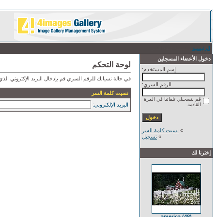
الرئيسية
/ نسيت كلمة السر
دخول الأعضاء المسجلين
لوحة التحكم
إسم المستخدم:
في حالة نسيانك للرقم السري قم بإدخال البريد الإكتروني ال
الرقم السري:
نسيت كلمة السر
قم بتسجيلي تلقائيا في المرة
القادمة
البريد الإلكتروني:
»
نسيت كلمة السر
»
تسجيل
إخترنا لك
america (48)