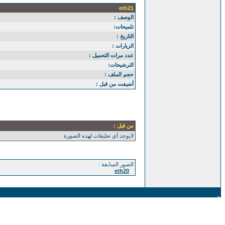
eth21
الوصف :
تلميحات:
التاريخ :
الزيارات :
عدد مرات التحميل :
الترشيحات:
حجم الملف :
أضيفت من قبل :
من قبل :
لايوجد أي تعليقات لهذه الصورة
الصور السابقة :
eth20