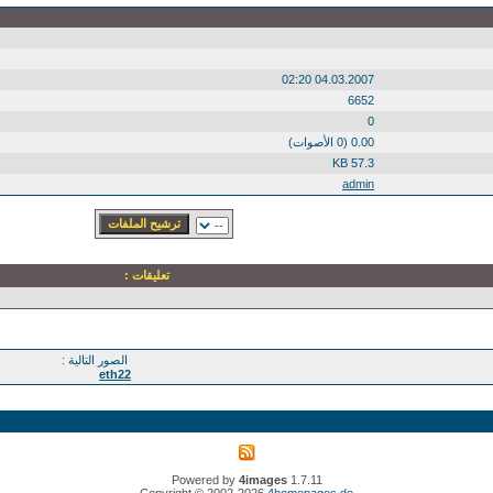
04.03.2007 02:20
6652
0
0.00 (0 الأصوات)
57.3 KB
admin
تعليقات :
الصور التالية :
eth22
Powered by
4images
1.7.11