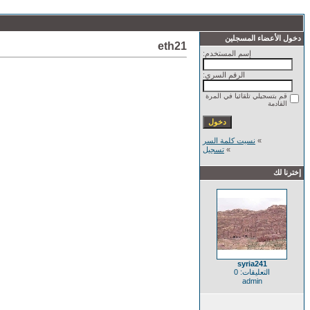
دخول الأعضاء المسجلين
eth21
إسم المستخدم:
الرقم السري:
قم بتسجيلي تلقائيا في المرة
القادمة
»
نسيت كلمة السر
»
تسجيل
إخترنا لك
syria241
التعليقات: 0
admin