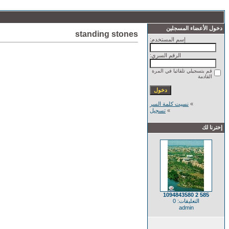
دخول الأعضاء المسجلين
standing stones
إسم المستخدم:
الرقم السري:
قم بتسجيلي تلقائيا في المرة
القادمة
»
نسيت كلمة السر
»
تسجيل
إخترنا لك
585 2 1094843580
التعليقات: 0
admin