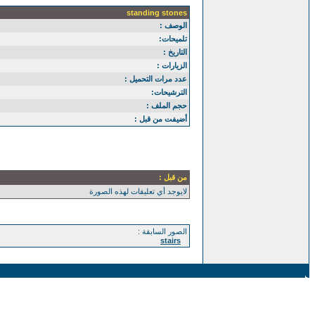
standing stones
الوصف :
تلميحات:
التاريخ :
الزيارات :
عدد مرات التحميل :
الترشيحات:
حجم الملف :
أضيفت من قبل :
من قبل :
لايوجد أي تعليقات لهذه الصورة
الصور السابقة :
stairs