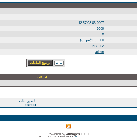
03.03.2007 12:57
2689
0
0.00 (0 الأصوات)
64.2 KB
admin
تعليقات :
الصور التالية :
sunset
Powered by
4images
1.7.11