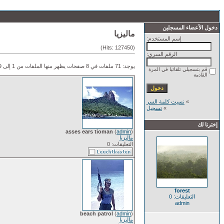
دخول الأعضاء المسجلين
ماليزيا
إسم المستخدم:
(Hits: 127450)
الرقم السري:
يوجد: 71 ملفات في 8 صفحات يظهر منها الملفات من 1 إلى 9.
قم بتسجيلي تلقائيا في المرة
القادمة
»
نسيت كلمة السر
»
تسجيل
إخترنا لك
asses ears tioman
(
admin
)
ماليزيا
التعليقات: 0
forest
التعليقات: 0
admin
beach patrol
(
admin
)
ماليزيا