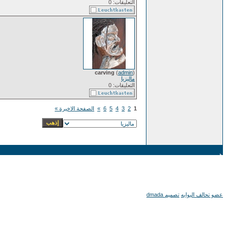
التعليقات: 0
carving
(
admin
)
ماليزيا
التعليقات: 0
1
2
3
4
5
6
»
الصفحة الاخيرة »
عضو تحالف البوابه
تصميم dmada